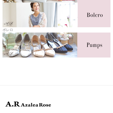
ALTIERA
A.R Azalea Rose
ACCESS
ボレロ
CONTACT