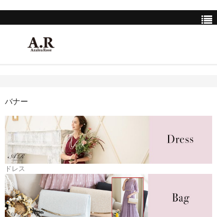
HOME
SHOP LIST
バナー
INSTAGRAM
ALTIERA-Instagram
A.R Azalea Rose-Instagram
ドレス
COMPANY
BRAND