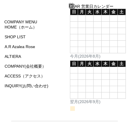
AR 営業日カレンダー
日
月
火
水
木
金
土
1
COMPANY MENU
2
3
4
5
6
7
8
HOME（ホーム）
9
10
11
12
13
14
15
SHOP LIST
16
17
18
19
20
21
22
23
24
25
26
27
28
29
A.R Azalea Rose
30
31
今月(2026年8月)
ALTIERA
日
月
火
水
木
金
土
COMPANY(会社概要）
1
2
3
4
5
ACCESS（アクセス）
6
7
8
9
10
11
12
13
14
15
16
17
18
19
INQUIRY(お問い合わせ)
20
21
22
23
24
25
26
27
28
29
30
翌月(2026年9月)
(
発送業務休日)