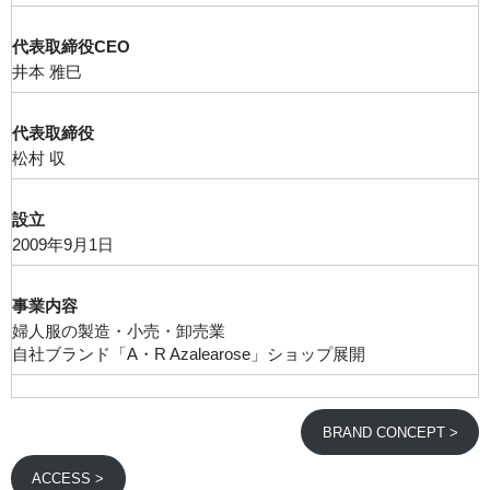
ALTIERA
代表取締役CEO
A.R Azalea Rose
井本 雅巳
ACCESS
代表取締役
CONTACT
松村 収
設立
2009年9月1日
事業内容
婦人服の製造・小売・卸売業
自社ブランド「A・R Azalearose」ショップ展開
BRAND CONCEPT >
ACCESS >