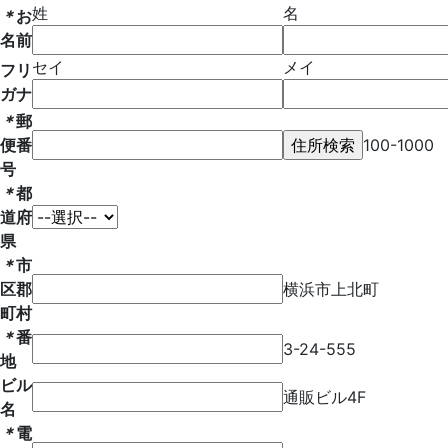
姓
名
＊
お
名前
セイ
メイ
フリ
ガナ
＊
郵
便番
100-1000
号
＊
都
道府
県
＊
市
区郡
横浜市上北町
町村
＊
番
3-24-555
地
ビル
通販ビル4F
名
＊
電