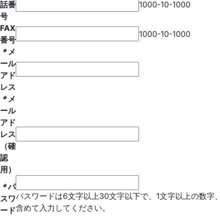
話番
1000-10-1000
号
FAX
1000-10-1000
番号
＊
メ
ール
アド
レス
＊
メ
ール
アド
レス
（確
認
用）
＊
パ
パスワードは6文字以上30文字以下で、1文字以上の数字
スワ
含めて入力してください。
ード